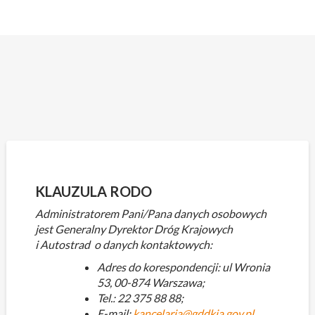
Skip
to
content
KLAUZULA RODO
Administratorem Pani/Pana danych osobowych
jest Generalny Dyrektor Dróg Krajowych
i Autostrad o danych kontaktowych:
Adres do korespondencji: ul Wronia
53, 00-874 Warszawa;
Tel.: 22 375 88 88;
E-mail:
kancelaria@gddkia.gov.pl