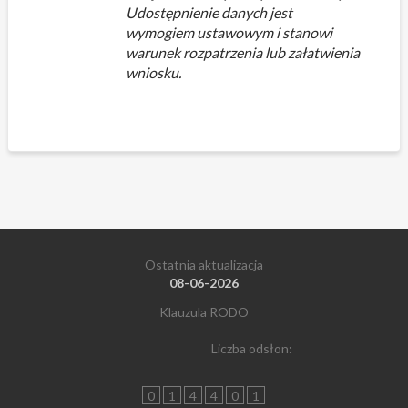
Udostępnienie danych jest
wymogiem ustawowym i stanowi
warunek rozpatrzenia lub załatwienia
wniosku.
Ostatnia aktualizacja
08-06-2026
Klauzula RODO
Liczba odsłon:
0
1
4
4
0
1