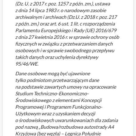
(Dz. U. z 2017 r. poz. 1257 z późn. zm.), ustawa
z dnia 14 lipca 1983 r. o narodowym zasobie
archiwalnym i archiwach (Dz.U. z 2018 r. poz. 217
z późn. zm.) oraz art. 6 ust. 1 lit. c rozporządzenia
Parlamentu Europejskiego i Rady (UE) 2016/679
z dnia 27 kwietnia 2016 r. w sprawie ochrony osób
fizycznych w związku z przetwarzaniem danych
osobowych i w sprawie swobodnego przepływu
takich danych oraz uchylenia dyrektywy
95/46/WE.
Dane osobowe mogą być ujawnione
tylko podmiotom przetwarzającym dane
na podstawie zawartych umowy na opracowanie
Studium Techniczno-Ekonomiczno-
Środowiskowego z elementami Koncepcji
Programowej i Programem Funkcjonalno-
Użytkowym wraz z uzyskaniem decyzji
o środowiskowych uwarunkowaniach dla zadania
pod nazwą „Budowa/rozbudowa autostrady A4
Krzyżowa (bez węzła) – Legnica Południe