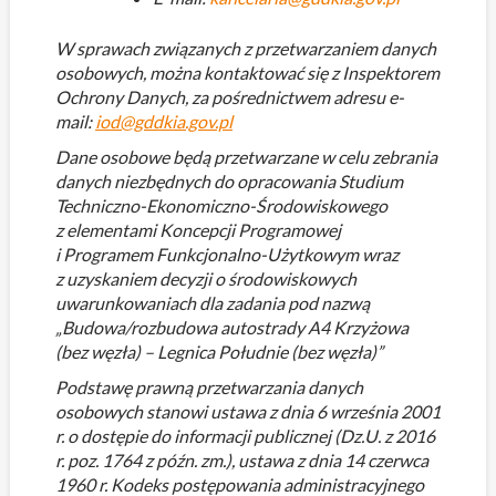
W sprawach związanych z przetwarzaniem danych
osobowych, można kontaktować się z Inspektorem
Ochrony Danych, za pośrednictwem adresu e-
mail:
iod@gddkia.gov.pl
Dane osobowe będą przetwarzane w celu zebrania
danych niezbędnych do opracowania Studium
Techniczno-Ekonomiczno-Środowiskowego
z elementami Koncepcji Programowej
i Programem Funkcjonalno-Użytkowym wraz
z uzyskaniem decyzji o środowiskowych
uwarunkowaniach dla zadania pod nazwą
„Budowa/rozbudowa autostrady A4 Krzyżowa
(bez węzła) – Legnica Południe (bez węzła)”
Podstawę prawną przetwarzania danych
osobowych stanowi ustawa z dnia 6 września 2001
r. o dostępie do informacji publicznej (Dz.U. z 2016
r. poz. 1764 z późn. zm.), ustawa z dnia 14 czerwca
1960 r. Kodeks postępowania administracyjnego