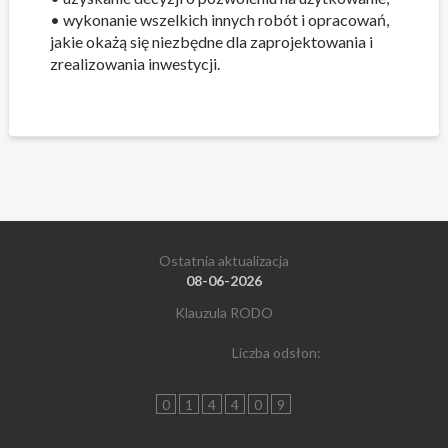
• wykonanie wszelkich innych robót i opracowań,
jakie okażą się niezbędne dla zaprojektowania i
zrealizowania inwestycji.
Ostatnia aktualizacja
08-06-2026
Klauzula RODO
Liczba odsłon:
0
1
4
4
0
9