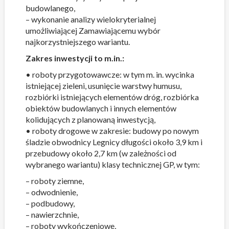
budowlanego,
– wykonanie analizy wielokryterialnej
umożliwiającej Zamawiającemu wybór
najkorzystniejszego wariantu.
Zakres inwestycji to m.in.:
• roboty przygotowawcze: w tym m. in. wycinka
istniejącej zieleni, usunięcie warstwy humusu,
rozbiórki istniejących elementów dróg, rozbiórka
obiektów budowlanych i innych elementów
kolidujących z planowaną inwestycją,
• roboty drogowe w zakresie: budowy po nowym
śladzie obwodnicy Legnicy długości około 3,9 km i
przebudowy około 2,7 km (w zależności od
wybranego wariantu) klasy technicznej GP, w tym:
– roboty ziemne,
– odwodnienie,
– podbudowy,
– nawierzchnie,
– roboty wykończeniowe,