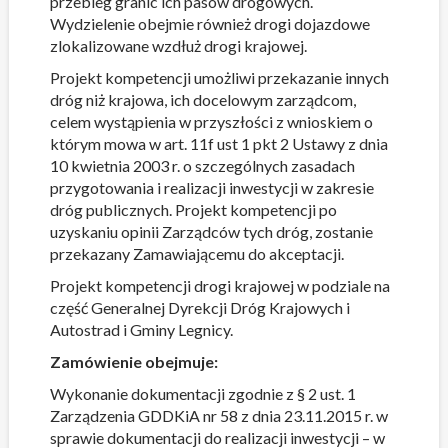
przebieg granic ich pasów drogowych.
Wydzielenie obejmie również drogi dojazdowe
zlokalizowane wzdłuż drogi krajowej.
Projekt kompetencji umożliwi przekazanie innych
dróg niż krajowa, ich docelowym zarządcom,
celem wystąpienia w przyszłości z wnioskiem o
którym mowa w art. 11f ust 1 pkt 2 Ustawy z dnia
10 kwietnia 2003 r. o szczególnych zasadach
przygotowania i realizacji inwestycji w zakresie
dróg publicznych. Projekt kompetencji po
uzyskaniu opinii Zarządców tych dróg, zostanie
przekazany Zamawiającemu do akceptacji.
Projekt kompetencji drogi krajowej w podziale na
część Generalnej Dyrekcji Dróg Krajowych i
Autostrad i Gminy Legnicy.
Zamówienie obejmuje:
Wykonanie dokumentacji zgodnie z § 2 ust. 1
Zarządzenia GDDKiA nr 58 z dnia 23.11.2015 r. w
sprawie dokumentacji do realizacji inwestycji – w