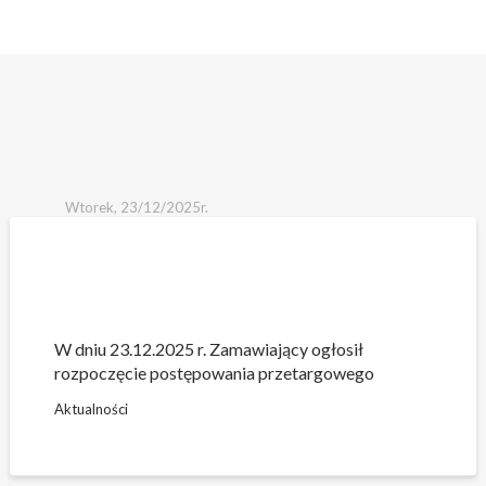
Wtorek, 23/12/2025r.
Skip
to
content
W dniu 23.12.2025 r. Zamawiający ogłosił
rozpoczęcie postępowania przetargowego
Aktualności