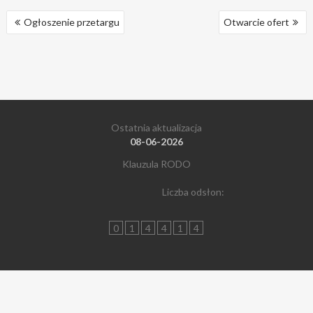
NAWIGACJA
Ogłoszenie przetargu
Otwarcie ofert
WPISU
Ostatnia aktualizacja
08-06-2026
Klauzula RODO
Liczba odsłon:
0
1
4
4
1
4